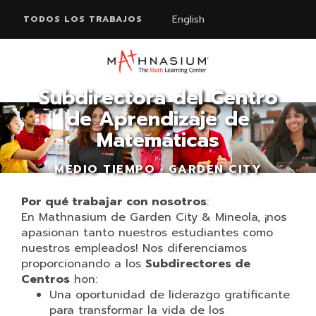
English
TODOS LOS TRABAJOS
Subdirectora del Centro
de Aprendizaje de
Matemáticas
MEDIO TIEMPO • GARDEN CITY
Por qué trabajar con nosotros
:
En Mathnasium de Garden City & Mineola, ¡nos
apasionan tanto nuestros estudiantes como
nuestros empleados! Nos diferenciamos
proporcionando a los
Subdirectores de
Centros
hon:
Una oportunidad de liderazgo gratificante
para transformar la vida de los