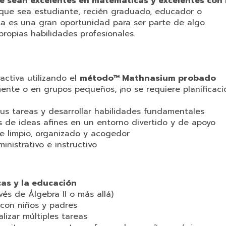
e sean excelentes en matemáticas y excelentes con 
 que sea estudiante, recién graduado, educador o
ta es una gran oportunidad para ser parte de algo
propias habilidades profesionales.
ctiva utilizando el
método™ Mathnasium probado
mente o en grupos pequeños, ¡no se requiere planificac
us tareas y desarrollar habilidades fundamentales
de ideas afines en un entorno divertido y de apoyo
e limpio, organizado y acogedor
nistrativo e instructivo
as y la educación
és de Álgebra II o más allá)
con niños y padres
lizar múltiples tareas