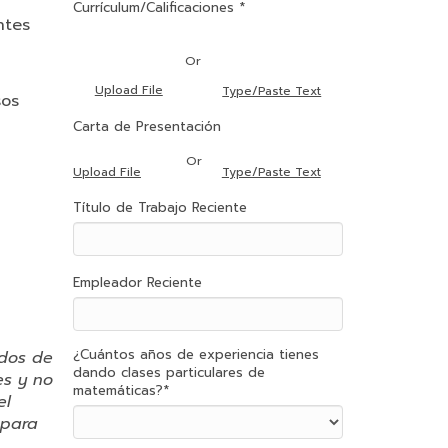
Currículum/Calificaciones *
ntes
Or
Upload File
Type/Paste Text
sos
Carta de Presentación
Or
Type/Paste Text
Upload File
Título de Trabajo Reciente
Empleador Reciente
¿Cuántos años de experiencia tienes
ados de
dando clases particulares de
es y no
matemáticas?
*
el
 para