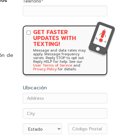
los
Teléfono
*
GET FASTER
UPDATES WITH
TEXTING!
Message and data rates may
ión de
apply. Message frequency
varies. Reply STOP to opt out.
Reply HELP for help. See our
User Terms of Service
and
Privacy Policy
for details.
Ubicación