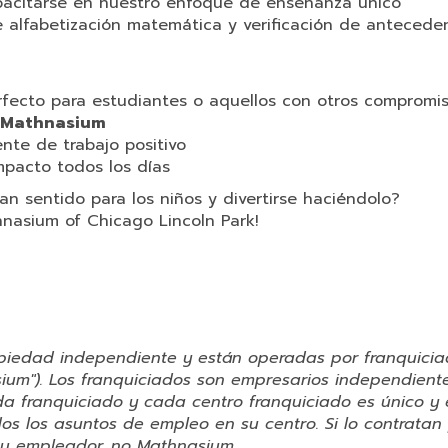
acitarse en nuestro enfoque de enseñanza único
alfabetización matemática y verificación de antecede
rfecto para estudiantes o aquellos con otros compromi
 Mathnasium
nte de trabajo positivo
impacto todos los días
n sentido para los niños y divertirse haciéndolo?
thnasium of Chicago Lincoln Park!
piedad independiente y están operadas por franquici
ium"). Los franquiciados son empresarios independient
a franquiciado y cada centro franquiciado es único y 
os los asuntos de empleo en su centro. Si lo contratan
 su empleador, no Mathnasium.