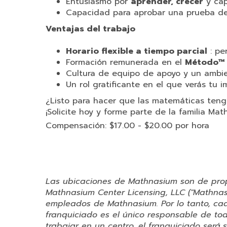
Entusiasmo por
aprender, crecer
y cap
Capacidad para aprobar una prueba de 
Ventajas del trabajo
Horario flexible a tiempo parcial
: pe
Formación remunerada en el
Método™
Cultura de equipo de apoyo y un ambie
Un rol gratificante en el que verás tu 
¿Listo para hacer que las matemáticas tenga
¡Solicite hoy y forme parte de la familia Ma
Compensación: $17.00 - $20.00 por hora
Las ubicaciones de Mathnasium son de pro
Mathnasium Center Licensing, LLC ("Mathnas
empleados de Mathnasium. Por lo tanto, cad
franquiciado es el único responsable de tod
trabajar en un centro, el franquiciado será