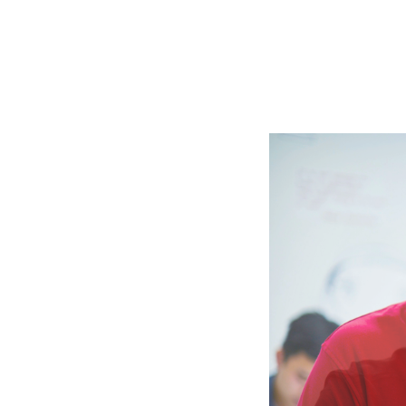
Slide
2
of
6:
Company
photo
2