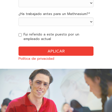
¿Ha trabajado antes para un Mathnasium?
*
Fui referido a este puesto por un
empleado actual
Política de privacidad
Slide
2
of
6:
Company
photo
2